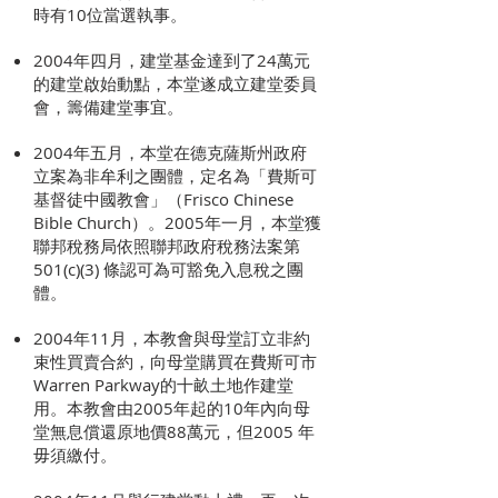
時有10位當選執事。
2004年四月，建堂基金達到了24萬元
的建堂啟始動點，本堂遂成立建堂委員
會，籌備建堂事宜。
2004年五月，本堂在德克薩斯州政府
立案為非牟利之團體，定名為「費斯可
基督徒中國教會」（Frisco Chinese
Bible Church）。2005年一月，本堂獲
聯邦稅務局依照聯邦政府稅務法案第
501(c)(3) 條認可為可豁免入息稅之團
體。
2004年11月，本教會與母堂訂立非約
束性買賣合約，向母堂購買在費斯可市
Warren Parkway的十畝土地作建堂
用。本教會由2005年起的10年內向母
堂無息償還原地價88萬元，但2005 年
毋須繳付。