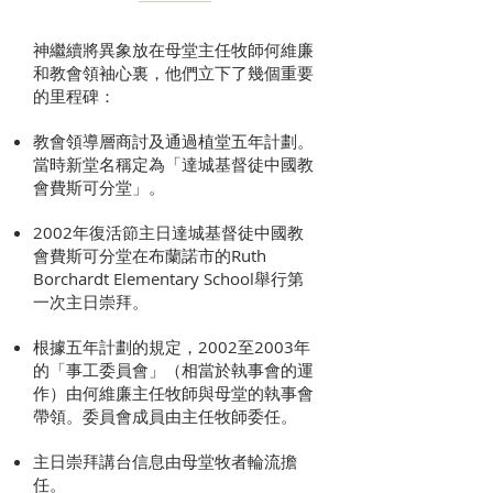
神繼續將異象放在母堂主任牧師何維廉
和教會領袖心裏，他們立下了幾個重要
的里程碑：
教會領導層商討及通過植堂五年計劃。
當時新堂名稱定為「達城基督徒中國教
會費斯可分堂」。
2002年復活節主日達城基督徒中國教
會費斯可分堂在布蘭諾市的Ruth
Borchardt Elementary School舉行第
一次主日崇拜。
根據五年計劃的規定，2002至2003年
的「事工委員會」（相當於執事會的運
作）由何維廉主任牧師與母堂的執事會
帶領。委員會成員由主任牧師委任。
主日崇拜講台信息由母堂牧者輪流擔
任。