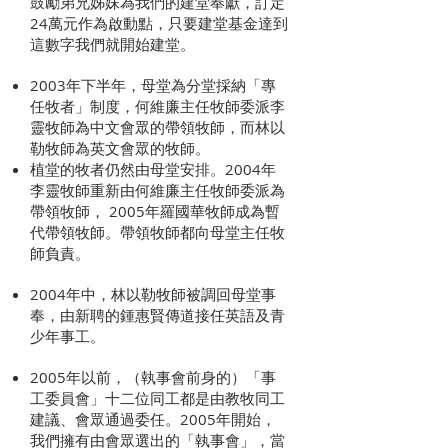
鼓勵弟兄姊妹為我們的建堂奉獻，訂定
24萬元作為啟動點，只要建堂基金達到
這數字我們就開始建堂。
2003年下半年，母堂為分堂採納「專
任牧者」制度，何維廉主任牧師委派李
靈牧師為中文會眾的帶領牧師，而林以
勒牧師為英文會眾的牧師。
植堂的牧者仍然由母堂安排。2004年
李靈牧師重新由何維廉主任牧師委派為
帶領牧師， 2005年羅國華牧師成為暫
代帶領牧師。帶領牧師都向母堂主任牧
師負責。
2004年中，林以勒牧師被調回母堂事
奉，由新聘的鍾惠賢傳道接任英語及青
少年事工。
2005年以前，（執事會前身的）「事
工委員會」十二位同工都是由教牧同工
建議、會眾通過委任。2005年開始，
我們擁有由會眾選出的「執事會」，當