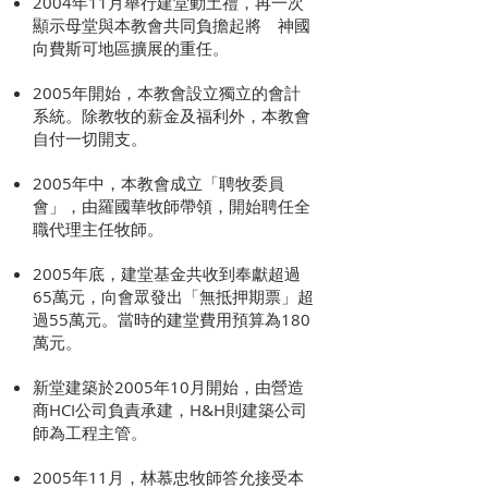
2004年11月舉行建堂動土禮，再一次
顯示母堂與本教會共同負擔起將 神國
向費斯可地區擴展的重任。
2005年開始，本教會設立獨立的會計
系統。除教牧的薪金及福利外，本教會
自付一切開支。
2005年中，本教會成立「聘牧委員
會」，由羅國華牧師帶領，開始聘任全
職代理主任牧師。
2005年底，建堂基金共收到奉獻超過
65萬元，向會眾發出「無抵押期票」超
過55萬元。當時的建堂費用預算為180
萬元。
新堂建築於2005年10月開始，由營造
商HCI公司負責承建，H&H則建築公司
師為工程主管。
2005年11月，林慕忠牧師答允接受本