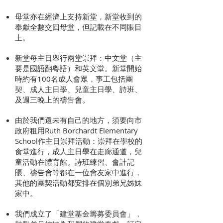
母堂亦在經濟上支持新堂，新堂收到的
奉獻全數交回母堂，但記載在不同賬目
上。
新堂每主日舉行兩堂崇拜：中文堂（主
要是國語翻粵語）和英文堂。新堂開始
時約有100名成人會眾，事工包括團
契、成人主日學、兒童主日學、詩班、
及週三晚上的禱告會。
由於我們還未有自己的地方，須要向市
政府租用Ruth Borchardt Elemen­tary
School作主日崇拜活動：崇拜在學校的
食堂進行，成人主日學在走廊通道，兒
童活動在體育館。詩班練習、會計記
賬、禱告會等都在一位會友家中進行，
其他的團契活動都安排在個別弟兄姊妹
家中。
我們成立了「建堂基金籌募委員會」，