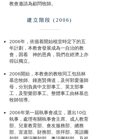
教會邀請為顧問牧師。
建立階段 (2006)
2006年，依循着開始植堂時定下的五
年計劃，本教會發展成為一自治的教
會，因着 神的恩典，我們在經濟上亦
得以獨立。
2006開始，本教會的教牧同工包括林
慕忠牧師、鍾惠賢傳道，及何郭愛蓮師
母，分別負責中文部事工、英文部事
工，及聖樂部事工。整體事工由林慕忠
牧師領導。
2006年第一屆執事會成立，選出10位
執事，處理有關執事會主席、成人教育
部、兒童教育部、會友服務部、總務
部、宣道部、財務部、崇拜部、英語團
契部、國語團契部、粵語團契部，及視