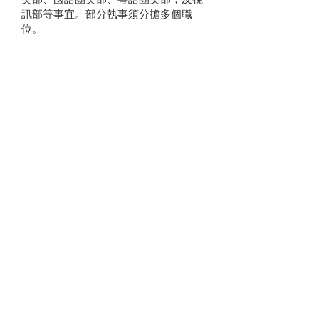
訊部等事宜。部分執事須分擔多個職
位。
感謝 神！2006年3月本教會獲得都會
銀行（Metro Bank）批准50萬元貸
款，由會眾數人以個人名義擔保。
2006年2月，本教會與母堂簽訂正式買
賣契約，取代2004年11月的非約束性
買賣合約，購買費斯可市Warren
Parkway的十畝土地。條款明訂買賣雙
方的責任及買方每年6月30日前的應繳
數額，直至2014年為止。
承建商訂定9月1日為搬遷日。本教會成
立了「部處組」，負責與各分組聯絡有
關搬遷事宜，各分組包括各執事的功
能，加上接待小組、關懷小組，和傢俱
及裝飾小組。
2006年7月，教牧同工及執事會共商