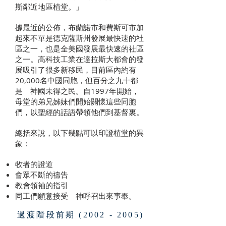
斯鄰近地區植堂。」
據最近的公佈，布蘭諾市和費斯可市加
起來不單是德克薩斯州發展最快速的社
區之一，也是全美國發展最快速的社區
之一。高科技工業在達拉斯大都會的發
展吸引了很多新移民，目前區內約有
20,000名中國同胞，但百分之九十都
是 神國未得之民。自1997年開始，
母堂的弟兄姊妹們開始關懷這些同胞
們，以聖經的話語帶領他們到基督裏。
總括來說，以下幾點可以印證植堂的異
象：
牧者的證道
會眾不斷的禱告
教會領袖的指引
同工們願意接受 神呼召出來事奉。
過渡階段前期
(2002 - 2005)