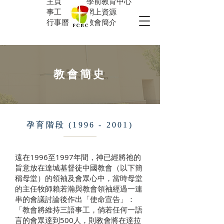
主頁
學前教育中心
事工
網上資源
行事曆
教會簡介
教會簡史
孕育階段
(1996 - 2001)
遠在1996至1997年間，神已經將祂的
旨意放在達城基督徒中國教會（以下簡
稱母堂）的領袖及會眾心中，當時母堂
的主任牧師賴若瀚與教會領袖經過一連
串的會議討論後作出「使命宣告」：
「教會將維持三語事工，倘若任何一語
言的會眾達到500人，則教會將在達拉