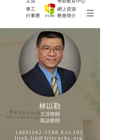
主頁
學前教育中心
事工
網上資源
行事曆
教會簡介
林以勒
主任牧師
英語牧師
(469)362-5588
Ext.102
jireh.lin@friscocbc.org