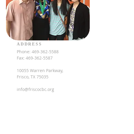
ADDRESS
Phone:
469-362-5588
Fax:
469-362-5587
10055 Warren Parkway,
Frisco, TX 75035
info@friscocbc.org