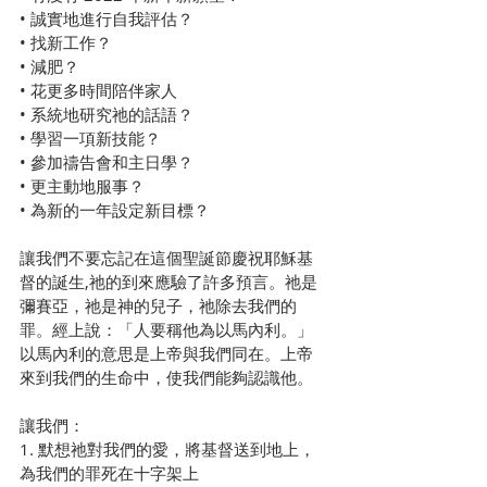
• 誠實地進行自我評估？
• 找新工作？
• 減肥？
• 花更多時間陪伴家人
• 系統地研究祂的話語？
• 學習一項新技能？
• 參加禱告會和主日學？
• 更主動地服事？
• 為新的一年設定新目標？
讓我們不要忘記在這個聖誕節慶祝耶穌基
督的誕生,祂的到來應驗了許多預言。祂是
彌賽亞，祂是神的兒子，祂除去我們的
罪。經上說：「人要稱他為以馬內利。」
以馬內利的意思是上帝與我們同在。上帝
來到我們的生命中，使我們能夠認識他。
讓我們：
1. 默想祂對我們的愛，將基督送到地上，
為我們的罪死在十字架上