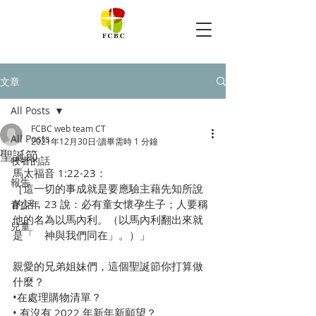
文章
All Posts
FCBC web team CT
All Posts
2021年12月30日
讀畢需時 1 分鐘
聖誕節
牧者的話
馬太福音 1:22-23：
報告
［這一切的事成就是要應驗主藉先知所說
的話，23 說：必有童女懷孕生子；人要稱
青少年
他的名為以馬內利。（以馬內利翻出來就
兒童
是「　神與我們同在」。）」
親愛的兄弟姐妹們，這個聖誕節你打算做
什麼？
•在處理購物清單？
• 有沒有 2022 年新年新願望？