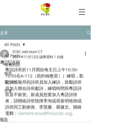
文章
All Posts
FCBC web team CT
All Posts
2021年11月12日
讀畢需時 1 分鐘
粵語詩班
牧者的話
粵語詩班於11月開始每主日上午10:30-
報告
10:50在A-112（前約翰教室））練唱，歡
迎現場敬拜的詩班員加入練詩，鼓勵詩班
青少年
員加入聯合詩班獻詩，練唱時間與粵語詩
兒童
班並不衝突。新成員想要加入粵語詩班
者，請聯絡詩班指揮李淘或胡嘉明牧師或
詩班同工劉炳偉、李慧馨、羅健文。聯絡
電郵：
clement.woo@friscocbc.org
.
報告