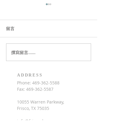
慶祝FCBC 20週年紀念
暑期聖經夏令營
本教會今年要慶祝成立20週年
教會兒童事工將於6
紀念，若您有紀念性的照片可
月1日9am-5pm
留言
以分享，請點擊此處上傳照
聖經夏令營，上午
片，讓我一起來數算神的恩
習聖經，下午的活
典。
籃球，木工，廚藝
撰寫留言......
術，兒童詩班，中
費每人$160，招
園至六年級學童（
ADDRESS
年）。歡迎家長為
Phone:
469-362-5588
參加，請點擊此處
Fax:
469-362-5587
10055 Warren Parkway,
Frisco, TX 75035
info@friscocbc.org