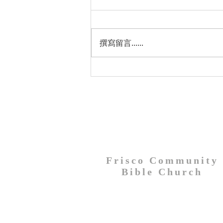
日光節約時間從主日3月13日開
始，請弟兄姊妹們3月12星期六晚
上睡覺前將時鐘調快一小時。
撰寫留言......
Frisco Community
Bible Church