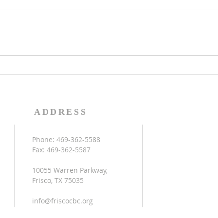
本教會今年要慶祝成立20週年紀
教會
念，若您有紀念性的照片可以分
日9
享，請點擊此處上傳照片，讓我一
令營
起來數算神的恩典。
午的
藝，
等。
為幼
學年
加，
ADDRESS
Phone: 469-362-5588
Fax: 469-362-5587
10055 Warren Parkway,
Frisco, TX 75035
info@friscocbc.org