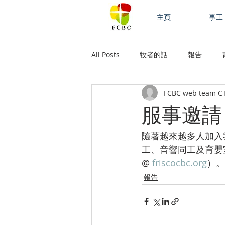
主頁
事工
All Posts
牧者的話
報告
FCBC web team C
服事邀請
隨著越來越多人加入
工、音響同工及育嬰室/
@ 
friscocbc.org
）。
報告