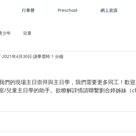
行事曆
Preschool
網上資源
青少年
兒童
T
2021年4月30日
讀畢需時 1 分鐘
我們的現場主日崇拜與主日學，我們需要更多同工！歡迎
兒童主日學的助手。欲瞭解詳情請聯繫劉合婷姊妹（christi