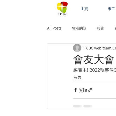
主頁
事工
All Posts
牧者的話
報告
FCBC web team C
會友大會
感謝主! 2022執事
報告