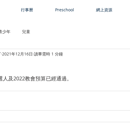
行事曆
Preschool
網上資源
青少年
兒童
T
2021年12月16日
讀畢需時 1 分鐘
候選人及2022教會預算已經通過。