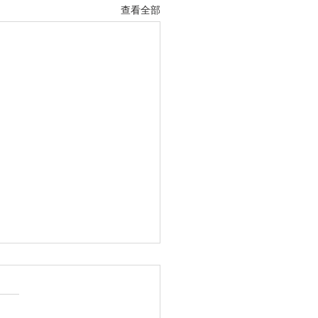
查看全部
聖經夏令營
兒童事工將於6月24日至7月1
am-5pm舉辦兒童暑期聖經夏