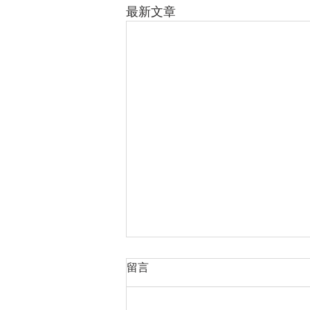
最新文章
日光節約時間開始
留言
日光節約時間從主日3月13日開
始，請弟兄姊妹們3月12星期六晚