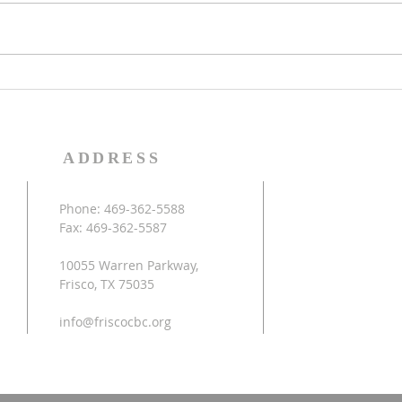
享，請點擊此處上傳照片，讓我一
令營
起來數算神的恩典。
午的
藝，
等。
為幼
學年
加，
ADDRESS
Phone: 469-362-5588
Fax: 469-362-5587
10055 Warren Parkway,
Frisco, TX 75035
info@friscocbc.org