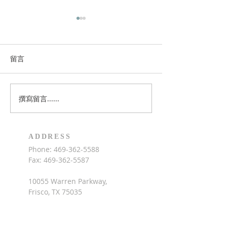
慶祝FCBC 20週年紀念
暑期聖經夏令營
本教會今年要慶祝成立20週年
教會兒童事工將於6
紀念，若您有紀念性的照片可
月1日9am-5pm
留言
以分享，請點擊此處上傳照
聖經夏令營，上午
片，讓我一起來數算神的恩
習聖經，下午的活
典。
籃球，木工，廚藝
撰寫留言......
術，兒童詩班，中
費每人$160，招
園至六年級學童（
ADDRESS
年）。歡迎家長為
Phone:
469-362-5588
參加，請點擊此處
Fax:
469-362-5587
10055 Warren Parkway,
Frisco, TX 75035
info@friscocbc.org