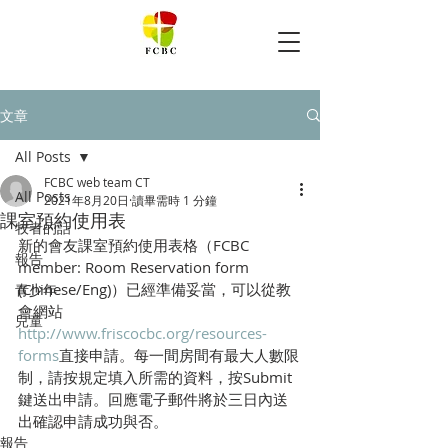
文章
All Posts
FCBC web team CT
All Posts
2021年8月20日
讀畢需時 1 分鐘
課室預約使用表
牧者的話
新的會友課室預約使用表格（FCBC 
報告
member: Room Reservation form 
(Chinese/Eng)）已經準備妥當，可以從教
青少年
會網站
兒童
http://www.friscocbc.org/resources-
forms
直接申請。每一間房間有最大人數限
制，請按規定填入所需的資料，按Submit 
鍵送出申請。回應電子郵件將於三日內送
出確認申請成功與否。
報告