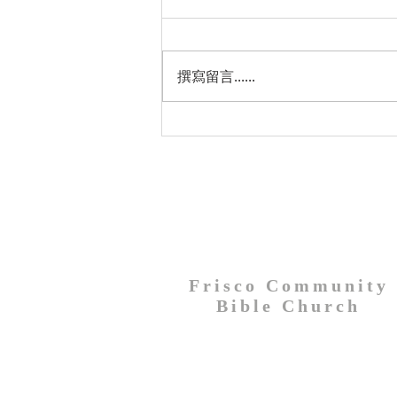
日光節約時間從主日3月13日開
始，請弟兄姊妹們3月12星期六晚
上睡覺前將時鐘調快一小時。
撰寫留言......
Frisco Community
Bible Church