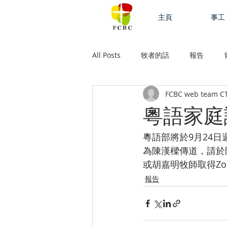
主頁
事工
All Posts
牧者的話
報告
FCBC web team C
粵語家庭
粵語部將於9月24日
為陳漢樑傳道，請於開
或胡嘉明牧師取得Z
報告