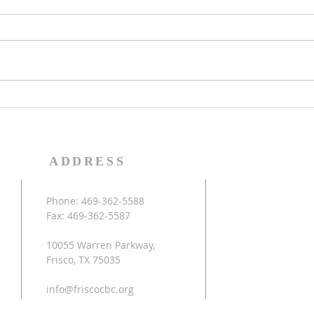
本教會今年要慶祝成立20週年紀
教會
念，若您有紀念性的照片可以分
日9
享，請點擊此處上傳照片，讓我一
令營
起來數算神的恩典。
午的
藝，
等。
為幼
學年
加，
ADDRESS
Phone: 469-362-5588
Fax: 469-362-5587
10055 Warren Parkway,
Frisco, TX 75035
info@friscocbc.org