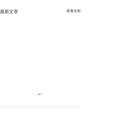
最新文章
查看全部
慶祝FCBC 20週年紀念
暑期聖經夏令營
本教會今年要慶祝成立20週年
教會兒童事工將於6