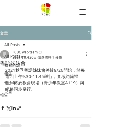
文章
All Posts
FCBC web team CT
All Posts
2021年8月20日
讀畢需時 1 分鐘
粵語姊妹會
牧者的話
2021秋季粵語姊妹會將於8/26開始，於每
報告
週四上午9:30-11:45舉行，查考約翰福
音。將於教會現場（青少年教室A119）與
青少年
網路同步舉行。
兒童
報告