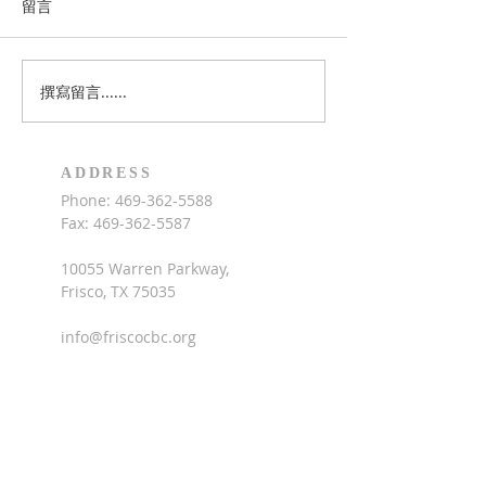
紀念，若您有紀念性的照片可
月1日9am-5pm
留言
以分享，請點擊此處上傳照
聖經夏令營，上午
片，讓我一起來數算神的恩
習聖經，下午的活
典。
籃球，木工，廚藝
撰寫留言......
術，兒童詩班，中
費每人$160，招
園至六年級學童（
ADDRESS
年）。歡迎家長為
Phone:
469-362-5588
參加，請點擊此處
Fax:
469-362-5587
10055 Warren Parkway,
Frisco, TX 75035
info@friscocbc.org