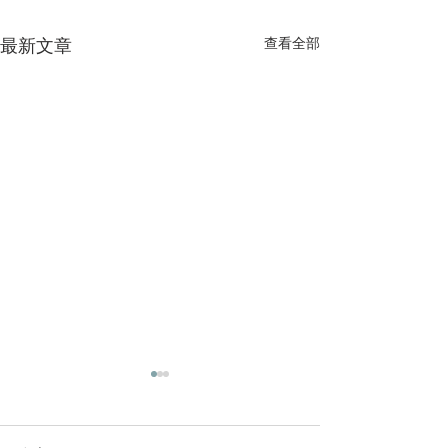
最新文章
查看全部
慶祝FCBC 20週年紀念
暑期聖經夏令營
本教會今年要慶祝成立20週年
教會兒童事工將於6