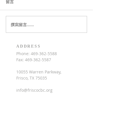
紀念，若您有紀念性的照片可
月1日9am-5pm
留言
以分享，請點擊此處上傳照
聖經夏令營，上午
片，讓我一起來數算神的恩
習聖經，下午的活
典。
籃球，木工，廚藝
撰寫留言......
術，兒童詩班，中
費每人$160，招
園至六年級學童（
ADDRESS
年）。歡迎家長為
Phone:
469-362-5588
參加，請點擊此處
Fax:
469-362-5587
10055 Warren Parkway,
Frisco, TX 75035
info@friscocbc.org