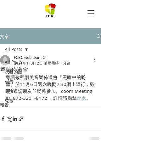
文章
All Posts
FCBC web team CT
All Posts
2021年11月12日
讀畢需時 1 分鐘
粵語佈道會
牧者的話
粵語敬拜讚美音樂佈道會「黑暗中的盼
報告
望」於11月6日週六晚間7:30網上舉行，歡
迎u邀請朋友並踴躍參加。Zoom Meeting 
青少年
ID: 872-3201-8172 ，詳情請點擊
此處
。
兒童
報告