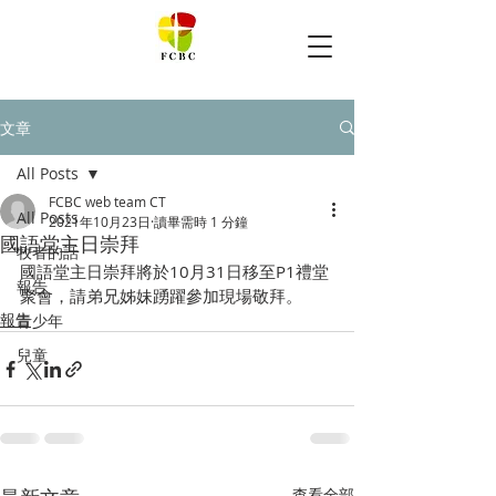
文章
All Posts
FCBC web team CT
All Posts
2021年10月23日
讀畢需時 1 分鐘
國語堂主日崇拜
牧者的話
國語堂主日崇拜將於10月31日移至P1禮堂
報告
聚會，請弟兄姊妹踴躍參加現場敬拜。
報告
青少年
兒童
查看全部