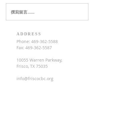
片，讓我一起來數算神的恩
習聖經，下午的活
典。
籃球，木工，廚藝
撰寫留言......
術，兒童詩班，中
費每人$160，招
園至六年級學童（
ADDRESS
年）。歡迎家長為
Phone:
469-362-5588
參加，請點擊此處
Fax:
469-362-5587
10055 Warren Parkway,
Frisco, TX 75035
info@friscocbc.org